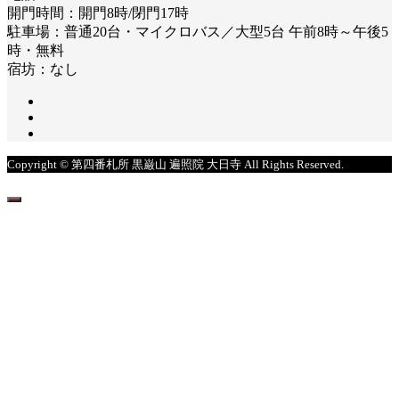
開門時間：開門8時/閉門17時
駐車場：普通20台・マイクロバス／大型5台 午前8時～午後5
時・無料
宿坊：なし
Copyright © 第四番札所 黒巌山 遍照院 大日寺 All Rights Reserved.