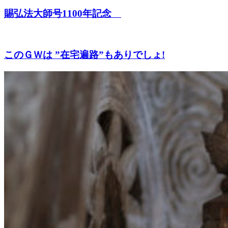
賜弘法大師号1100年記念
このＧＷは ”在宅遍路”もありでしょ!