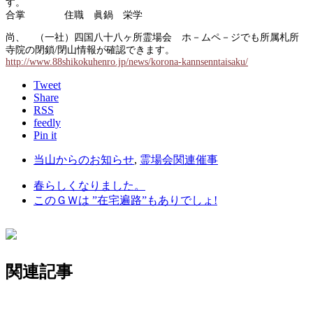
す
合掌 住職 眞鍋 栄学
尚、 （一社）四国八十八ヶ所霊場会 ホ－ムペ－ジでも所属札所
寺院の閉鎖/閉山情報が確認できます。
http://www.88shikokuhenro.jp/news/korona-kannsenntaisaku/
Tweet
Share
RSS
feedly
Pin it
当山からのお知らせ
,
霊場会関連催事
春らしくなりました。
このＧＷは ”在宅遍路”もありでしょ!
関連記事