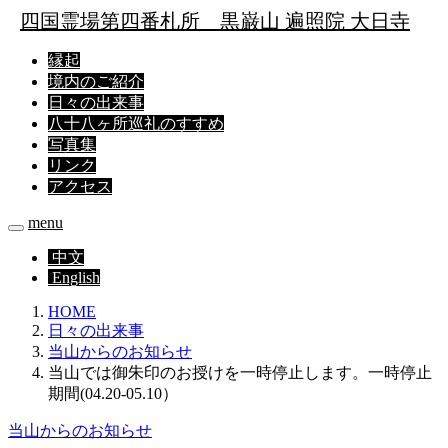
四国霊場第四番札所
黒巌山 遍照院 大日寺
縁起
境内のご紹介
日々の出来事
八十八ヶ所巡礼のすすめ
写真集
リンク
アクセス
menu
中文
English
HOME
日々の出来事
当山からのお知らせ
当山では御朱印のお授けを一時停止します。一時停止
期間(04.20-05.10）
当山からのお知らせ