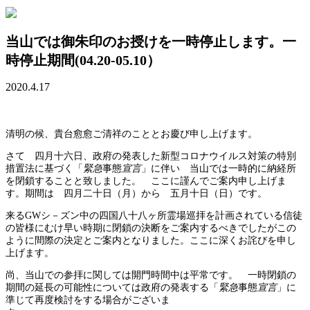
当山では御朱印のお授けを一時停止します。一
時停止期間(04.20-05.10）
2020.4.17
清明の候、貴台愈愈ご清祥のこととお慶び申し上げます。
さて 四月十六日、政府の発表した新型コロナウイルス対策の特別
措置法に基づく「
緊急
事態
宣言
」に伴い 当山では一時的に納経所
を閉鎖することと致しました。 ここに謹んでご案内申し上げま
す。期間は 四月二十日（月）から 五月十日（日）です。
来るGWシ－ズン中の四国八十八ヶ所霊場巡拝を計画されている信徒
の皆様にむけ早い時期に閉鎖の決断をご案内するべきでしたがこの
ように間際の決定とご案内となりました。ここに深くお詫びを申し
上げます。
尚、当山での参拝に関しては開門時間中は平常です。 一時閉鎖の
期間の延長の可能性については政府の発表する「
緊急
事態
宣言
」に
準じて再度検討をする場合がございま