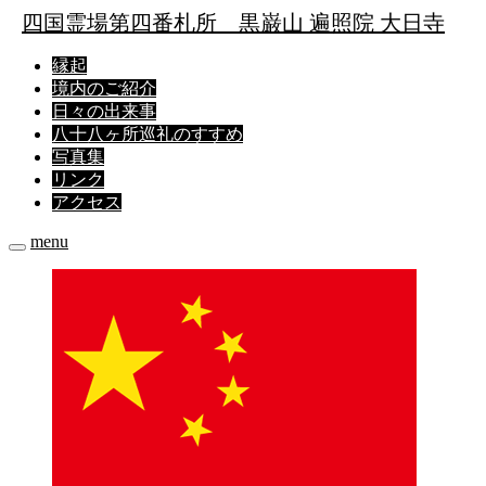
四国霊場第四番札所
黒巌山 遍照院 大日寺
縁起
境内のご紹介
日々の出来事
八十八ヶ所巡礼のすすめ
写真集
リンク
アクセス
menu